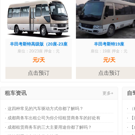
丰田考斯特高级版（20座-23座
丰田考斯特19座
座位：20/23座
押金：元
座位：19座
押金：元
元/天
元/天
点击预订
点击预订
租车资讯
自
更多+
·
这四种常见的汽车驱动方式你都了解吗？
·
（
·
成都商务车出租公司为你介绍租赁商务车的好处有
·
【
·
成都租赁商务车的三大主要用途你都了解吗？
·
【