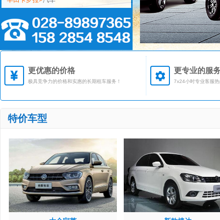
手机号码为 158****9176 的用户预订了
<
大众途观>
汽车
手机号码为 137****9273 的用户预订了
<
丰田汉兰达>
汽车
手机号码为 159****1257 的用户预订了
<
本田CRV>
汽车
更优惠的价格
更专业的服
极具竞争力的价格和实惠的长期租车服务！
7x24小时专业客服
特价车型