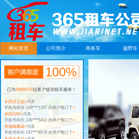
网站首页
公司简介
商务车
越野车
手机号码为 136****5412 的用户预订了
<
奔驰唯雅诺>
汽车
手机号码为 137****4578 的用户预订了
100%
<
丰田卡罗拉>
汽车
手机号码为 158****9176 的用户预订了
<
大众途观>
汽车
已为
3008374
位客户提供租车服务！
手机号码为 137****9273 的用户预订了
<
丰田汉兰达>
汽车
手机号码为 159****1257 的用户预订了
<
本田CRV>
汽车
手机号码为 136****5412 的用户预订了
<
奔驰唯雅诺>
汽车
手机号码为 137****4578 的用户预订了
<
丰田卡罗拉>
汽车