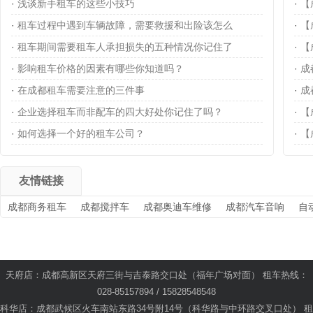
·
浅谈新手租车的这些小技巧
·
【
·
租车过程中遇到车辆故障，需要救援和出险该怎么
·
【
·
租车期间需要租车人承担损失的五种情况你记住了
·
【
·
影响租车价格的因素有哪些你知道吗？
·
成
·
在成都租车需要注意的三件事
·
成
·
企业选择租车而非配车的四大好处你记住了吗？
·
【
·
如何选择一个好的租车公司？
·
【
友情链接
成都商务租车
成都搅拌车
成都奥迪车维修
成都汽车音响
自
天府店：成都高新区天府三街与吉泰路交口处（福年广场对面） 租车热线：
028-85157894 / 15828548548
科华店：成都武候区火车南站东路34号附14号（科华路与中环路交叉口处） 租